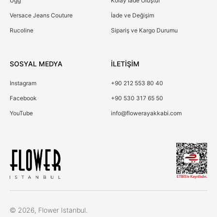
Ugg
Kolay İade Oluştur
Versace Jeans Couture
İade ve Değişim
Rucoline
Sipariş ve Kargo Durumu
SOSYAL MEDYA
İLETİŞİM
Instagram
+90 212 553 80 40
Facebook
+90 530 317 65 50
YouTube
info@flowerayakkabi.com
Çerez Kullanımı
© 2026, Flower Istanbul.