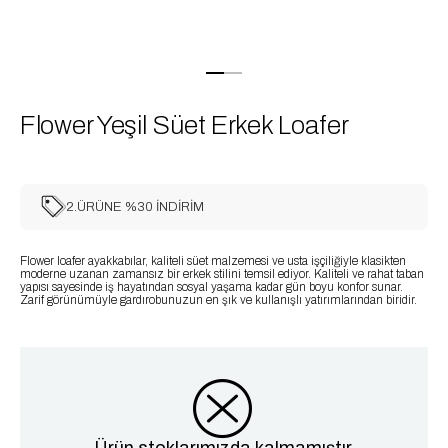
Flower Yeşil Süet Erkek Loafer
2.ÜRÜNE %30 İNDİRİM
Flower loafer ayakkabılar, kaliteli süet malzemesi ve usta işçiliğiyle klasikten
moderne uzanan zamansız bir erkek stilini temsil ediyor. Kaliteli ve rahat taban
yapısı sayesinde iş hayatından sosyal yaşama kadar gün boyu konfor sunar.
Zarif görünümüyle gardırobunuzun en şık ve kullanışlı yatırımlarından biridir.
Ürün stoklarımızda kalmamıştır.