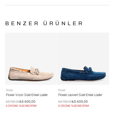
BENZER ÜRÜNLER
Flower
Flower
Flo
Flower Vizon Süet Erkek Loafer
Flower Lacivert Süet Erkek Loafer
Flo
₺6.750,00
₺5.400,00
₺6.750,00
₺5.400,00
₺6
2.ÜRÜNE %30 İNDİRİM
2.ÜRÜNE %30 İNDİRİM
2.