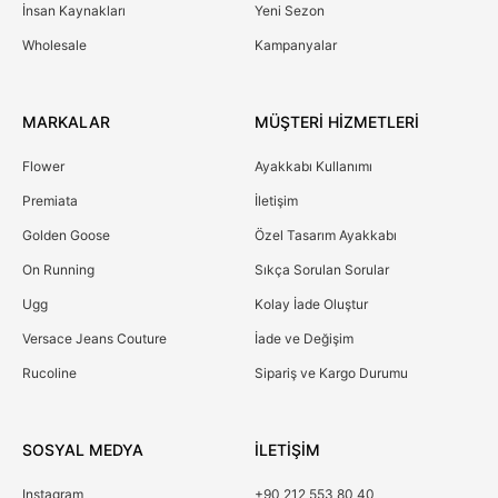
İnsan Kaynakları
Yeni Sezon
Wholesale
Kampanyalar
MARKALAR
MÜŞTERİ HİZMETLERİ
Flower
Ayakkabı Kullanımı
Premiata
İletişim
Golden Goose
Özel Tasarım Ayakkabı
On Running
Sıkça Sorulan Sorular
Ugg
Kolay İade Oluştur
Versace Jeans Couture
İade ve Değişim
Rucoline
Sipariş ve Kargo Durumu
SOSYAL MEDYA
İLETİŞİM
Instagram
+90 212 553 80 40