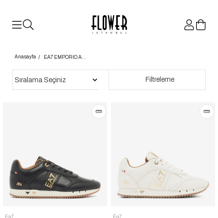
ISTANBUL
Anasayfa
EA7 EMPORIO ARMANI
Sıralama
Filtreleme
Ea7
Ea7