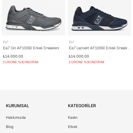
Ea7
Ea7
Ea7 Gri AF13550 Erkek Sneakers
Ea7 Lacivert AF13550 Erkek Sneakers
₺14.000,00
₺14.000,00
2.ÜRÜNE %30 İNDİRİM
2.ÜRÜNE %30 İNDİRİM
KURUMSAL
KATEGORİLER
Hakkımızda
Kadın
Blog
Erkek