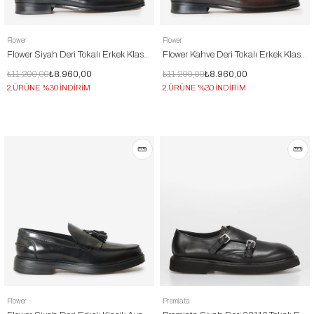
Flower
Flower
Flower Siyah Deri Tokalı Erkek Klasik Ayakkabı
Flower Kahve Deri Tokalı Erkek Klasik Ayakkabı
₺11.200,00
₺8.960,00
₺11.200,00
₺8.960,00
2.ÜRÜNE %30 İNDİRİM
2.ÜRÜNE %30 İNDİRİM
Flower
Premiata