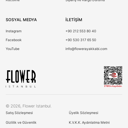
SOSYAL MEDYA
İLETİŞİM
Instagram
+90 212 553 80 40
Facebook
+90 530 317 65 50
YouTube
info@flowerayakkabi.com
© 2026, Flower Istanbul.
Çerez Kullanımı
Satış Sözleşmesi
Üyelik Sözleşmesi
Birinci ve üçüncü kişi çerezlerini analiz amacıyla,
alışkanlarınıza ve profilinize bağlı olarak tercihlerinizle
Gizlilik ve Güvenlik
K.V.K.K. Aydınlatma Metni
bağlantılı reklamlar göstermek için kullanıyoruz. Daha fazla