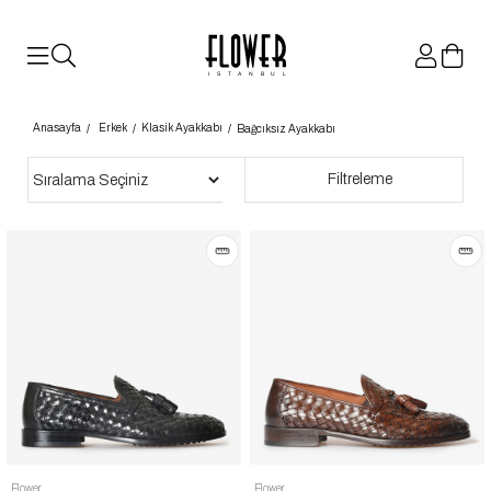
ISTANBUL
Anasayfa
Erkek
Klasik Ayakkabı
Bağcıksız Ayakkabı
Sıralama
Filtreleme
Flower
Flower