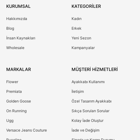
KURUMSAL
KATEGORİLER
Hakkımızda
Kadın
Blog
Erkek
İnsan Kaynakları
Yeni Sezon
Wholesale
Kampanyalar
MARKALAR
MÜŞTERİ HİZMETLERİ
Flower
Ayakkabı Kullanımı
Premiata
İletişim
Golden Goose
Özel Tasarım Ayakkabı
On Running
Sıkça Sorulan Sorular
Ugg
Kolay İade Oluştur
Versace Jeans Couture
İade ve Değişim
Rucoline
Sipariş ve Kargo Durumu