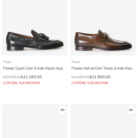
Flower
Flower
Flower Siyah Deri Erkek Klasik Ayakkabı
Flower Kahve Deri Tokalı Erkek Klasik Ayakkabı
₺13.950,00
₺11.160,00
₺14.500,00
₺11.600,00
2.ÜRÜNE %30 İNDİRİM
2.ÜRÜNE %30 İNDİRİM