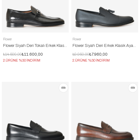
Flower
Flower
Flower Siyah Deri Tokalı Erkek Klasik Ayakkabı
Flower Siyah Deri Erkek Klasik Ayakkabı
₺14.500,00
₺11.600,00
₺9.950,00
₺7.960,00
2.ÜRÜNE %30 İNDİRİM
2.ÜRÜNE %30 İNDİRİM