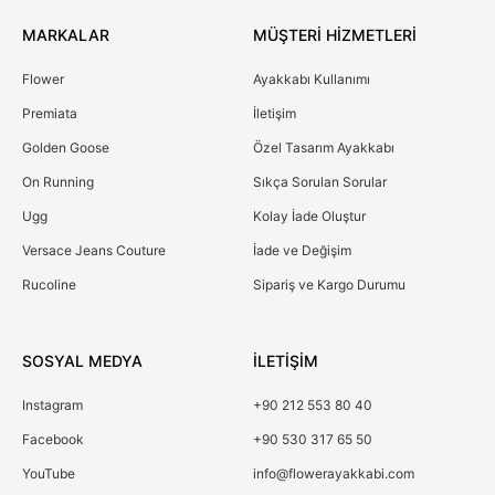
MARKALAR
MÜŞTERİ HİZMETLERİ
Flower
Ayakkabı Kullanımı
Premiata
İletişim
Golden Goose
Özel Tasarım Ayakkabı
On Running
Sıkça Sorulan Sorular
Ugg
Kolay İade Oluştur
Versace Jeans Couture
İade ve Değişim
Rucoline
Sipariş ve Kargo Durumu
SOSYAL MEDYA
İLETİŞİM
Instagram
+90 212 553 80 40
Facebook
+90 530 317 65 50
YouTube
info@flowerayakkabi.com