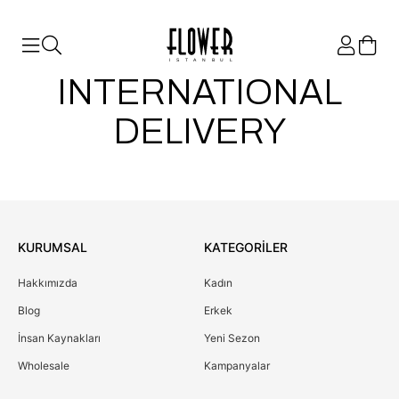
ISTANBUL
INTERNATIONAL
DELIVERY
KURUMSAL
KATEGORİLER
Hakkımızda
Kadın
Blog
Erkek
İnsan Kaynakları
Yeni Sezon
Wholesale
Kampanyalar