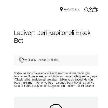
0
Lacivert Deri Kapitoneli Erkek
Bot
2.ÜRÜNE %30 İNDİRİM
Soğuk ve zorlu havalarda tarzınızdan ödün vermemeniz için
tasarlanan Flower erkek bot, güçlü ve modern çizgileriyle öne çıkıyor.
Yüksek kaliteli malzemesi ve sağlam taban yapısı sayesinde gün
boyu maksimum konfor ve koruma sunar. Şehir hayatında şık ve
iddialı bir duruş sergilemek isteyenler için mükemmel bir tercihtir.