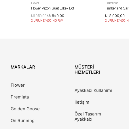
Flower
Timberland
t
Flower Vizon Süet Erkek Bot
Timberland Sarı
₺6.050,00
₺4.840,00
₺12.000,00
2.ÜRÜNE %30 İNDİRİM
2.ÜRÜNE %30 İN
MARKALAR
MÜŞTERİ
HİZMETLERİ
Flower
Ayakkabı Kullanımı
Premiata
İletişim
Golden Goose
Özel Tasarım
Ayakkabı
On Running