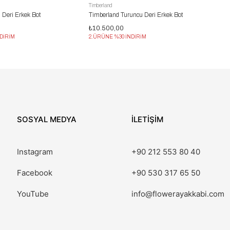
Timberland
 Deri Erkek Bot
Timberland Turuncu Deri Erkek Bot
₺10.500,00
DİRİM
2.ÜRÜNE %30 İNDİRİM
SOSYAL MEDYA
İLETİŞİM
Instagram
+90 212 553 80 40
Facebook
+90 530 317 65 50
YouTube
info@flowerayakkabi.com