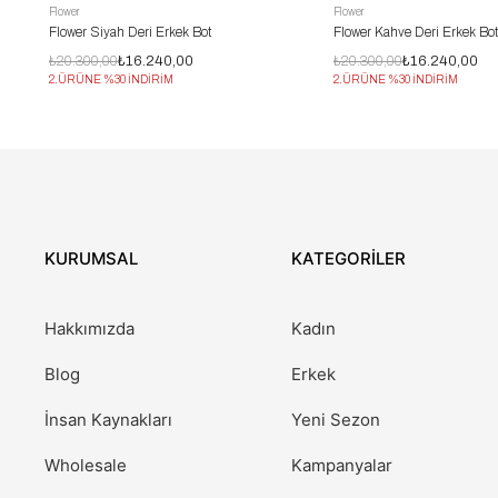
Flower
Flower
Flower Siyah Deri Erkek Bot
Flower Kahve Deri Erkek Bo
₺20.300,00
₺16.240,00
₺20.300,00
₺16.240,00
2.ÜRÜNE %30 İNDİRİM
2.ÜRÜNE %30 İNDİRİM
KURUMSAL
KATEGORİLER
Hakkımızda
Kadın
Blog
Erkek
İnsan Kaynakları
Yeni Sezon
Wholesale
Kampanyalar