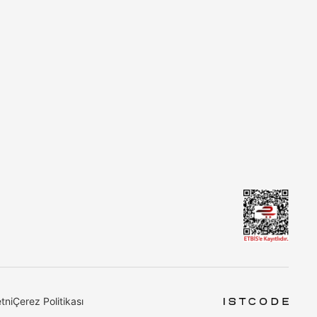
tni
Çerez Politikası