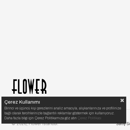
Çerez Kullanımı
Birinci ve üçüncü kişi çerezlerini analiz amacıyla, alışkanlarınıza ve profilinize
bağlı olarak tercihlerinizle bağlantılı reklamlar göstermek için kullanıyoruz.
Daha fazla bilgi için Çerez Politikamıza göz atın
Çerez Politikası
© 2026, Flower Istanbul.
Satış S