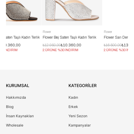
Flower
Flower
dın Terlik
Flower Bej Saten Taşlı Kadın Terlik
Flower Sarı Deri Kadın Abiye Terlik
₺12.950,00
₺10.360,00
₺16.500,00
₺13.200,00
2.ÜRÜNE %30 İNDİRİM
2.ÜRÜNE %30 İNDİRİM
KURUMSAL
KATEGORİLER
Hakkımızda
Kadın
Blog
Erkek
İnsan Kaynakları
Yeni Sezon
Wholesale
Kampanyalar