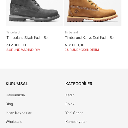
Timberland
Timberland
Tim
t
Timberland Siyah Kadın Bot
Timberland Kahve Deri Kadın Bot
Tim
₺12.000,00
₺12.000,00
₺9
2.ÜRÜNE %30 İNDİRİM
2.ÜRÜNE %30 İNDİRİM
2.
KURUMSAL
KATEGORİLER
Hakkımızda
Kadın
Blog
Erkek
İnsan Kaynakları
Yeni Sezon
Wholesale
Kampanyalar