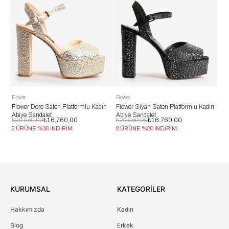
er
Flower
Flower
er Dore Saten Platformlu Kadın
Flower Siyah Saten Platformlu Kadın
Flower Beya
ye Sandalet
Abiye Sandalet
Abiye Sanda
.950,00
₺16.760,00
₺20.950,00
₺16.760,00
₺13.950,00
RÜNE %30 İNDİRİM
2.ÜRÜNE %30 İNDİRİM
2.ÜRÜNE %
KURUMSAL
KATEGORİLER
Hakkımızda
Kadın
Blog
Erkek