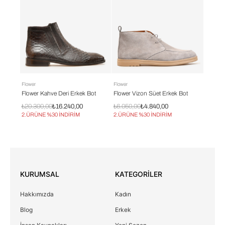
Flower
Flower
Timberla
t
Flower Kahve Deri Erkek Bot
Flower Vizon Süet Erkek Bot
Timberl
₺20.300,00
₺16.240,00
₺6.050,00
₺4.840,00
₺12.00
2.ÜRÜNE %30 İNDİRİM
2.ÜRÜNE %30 İNDİRİM
2.ÜRÜN
KURUMSAL
KATEGORİLER
Hakkımızda
Kadın
Blog
Erkek