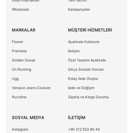
İnsan Kaynakları
Yeni Sezon
Wholesale
Kampanyalar
MARKALAR
MÜŞTERİ HİZMETLERİ
Flower
Ayakkabı Kullanımı
Premiata
İletişim
Golden Goose
Özel Tasarım Ayakkabı
On Running
Sıkça Sorulan Sorular
Ugg
Kolay İade Oluştur
Versace Jeans Couture
İade ve Değişim
Rucoline
Sipariş ve Kargo Durumu
SOSYAL MEDYA
İLETİŞİM
Instagram
+90 212 553 80 40