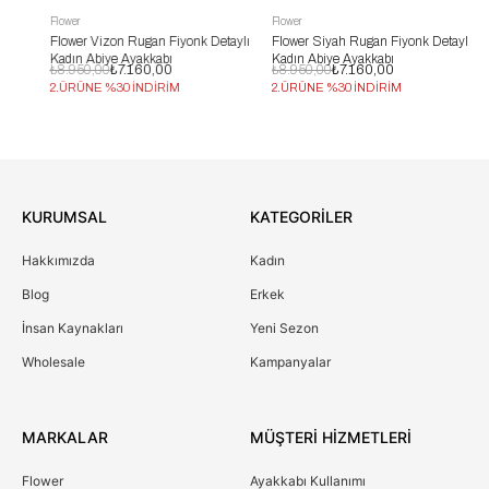
Flower
Flower
Flo
Flower Vizon Rugan Fiyonk Detaylı
Flower Siyah Rugan Fiyonk Detaylı
Fl
Kadın Abiye Ayakkabı
Kadın Abiye Ayakkabı
Ay
₺8.950,00
₺7.160,00
₺8.950,00
₺7.160,00
₺1
2.ÜRÜNE %30 İNDİRİM
2.ÜRÜNE %30 İNDİRİM
2.
KURUMSAL
KATEGORİLER
Hakkımızda
Kadın
Blog
Erkek
İnsan Kaynakları
Yeni Sezon
Wholesale
Kampanyalar
MARKALAR
MÜŞTERİ HİZMETLERİ
Flower
Ayakkabı Kullanımı