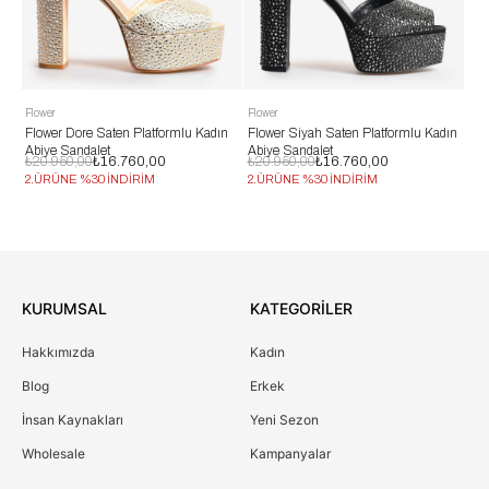
Flower
Flower
Dore Saten Platformlu Kadın
Flower Siyah Saten Platformlu Kadın
Flower Beyaz De
andalet
Abiye Sandalet
Abiye Sandalet
0,00
₺16.760,00
₺20.950,00
₺16.760,00
₺13.950,00
₺11
E %30 İNDİRİM
2.ÜRÜNE %30 İNDİRİM
2.ÜRÜNE %30 İ
KURUMSAL
KATEGORİLER
Hakkımızda
Kadın
Blog
Erkek
İnsan Kaynakları
Yeni Sezon
Wholesale
Kampanyalar