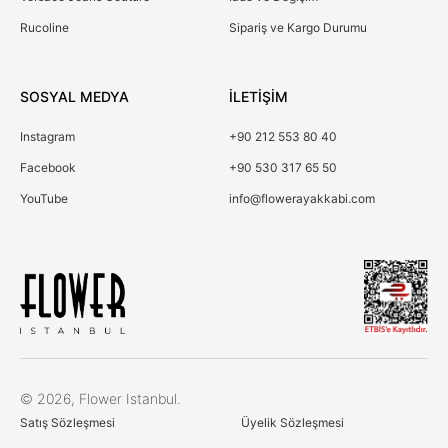
Rucoline
Sipariş ve Kargo Durumu
SOSYAL MEDYA
İLETİŞİM
Instagram
+90 212 553 80 40
Facebook
+90 530 317 65 50
YouTube
info@flowerayakkabi.com
Çerez Kullanımı
© 2026, Flower Istanbul.
Birinci ve üçüncü kişi çerezlerini analiz amacıyla,
Satış Sözleşmesi
Üyelik Sözleşmesi
alışkanlarınıza ve profilinize bağlı olarak tercihlerinizle bağlantılı