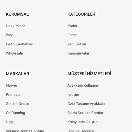
KURUMSAL
KATEGORİLER
Hakkımızda
Kadın
Blog
Erkek
İnsan Kaynakları
Yeni Sezon
Wholesale
Kampanyalar
MARKALAR
MÜŞTERİ HİZMETLERİ
Flower
Ayakkabı Kullanımı
Premiata
İletişim
Golden Goose
Özel Tasarım Ayakkabı
On Running
Sıkça Sorulan Sorular
Ugg
Kolay İade Oluştur
Versace Jeans Couture
İade ve Değişim