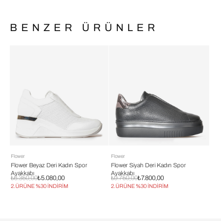
BENZER ÜRÜNLER
Flower
Flower
Flow
Flower Beyaz Deri Kadın Spor
Flower Siyah Deri Kadın Spor
Flo
Ayakkabı
Ayakkabı
Aya
₺6.350,00
₺5.080,00
₺9.750,00
₺7.800,00
₺6.
2.ÜRÜNE %30 İNDİRİM
2.ÜRÜNE %30 İNDİRİM
2.Ü