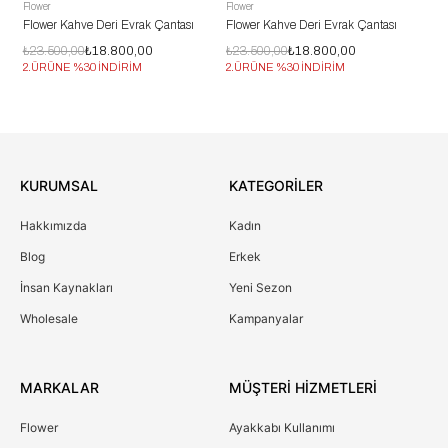
Flower
Flower
Flo
Flower Kahve Deri Evrak Çantası
Flower Kahve Deri Evrak Çantası
Flo
₺23.500,00
₺18.800,00
₺23.500,00
₺18.800,00
₺2
2.ÜRÜNE %30 İNDİRİM
2.ÜRÜNE %30 İNDİRİM
2.
KURUMSAL
KATEGORİLER
Hakkımızda
Kadın
Blog
Erkek
İnsan Kaynakları
Yeni Sezon
Wholesale
Kampanyalar
MARKALAR
MÜŞTERİ HİZMETLERİ
Flower
Ayakkabı Kullanımı