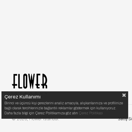
Çerez Kullanımı
Birinci ve üçüncü kişi çerezlerini analiz amacıyla, alışkanlarınıza ve profilinize
bağlı olarak tercihlerinizle bağlantılı reklamlar göstermek için kullanıyoruz.
Daha fazla bilgi için Çerez Politikamıza göz atın
Çerez Politikası
© 2026, Flower Istanbul.
Satış S