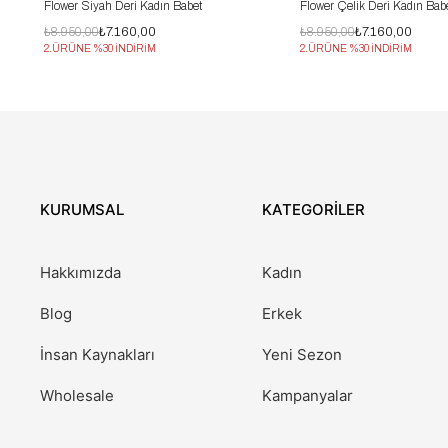
Flower Siyah Deri Kadın Babet
Flower Çelik Deri Kadın Bab
₺8.950,00
₺7.160,00
₺8.950,00
₺7.160,00
2.ÜRÜNE %30 İNDİRİM
2.ÜRÜNE %30 İNDİRİM
KURUMSAL
KATEGORİLER
Hakkımızda
Kadın
Blog
Erkek
İnsan Kaynakları
Yeni Sezon
Wholesale
Kampanyalar