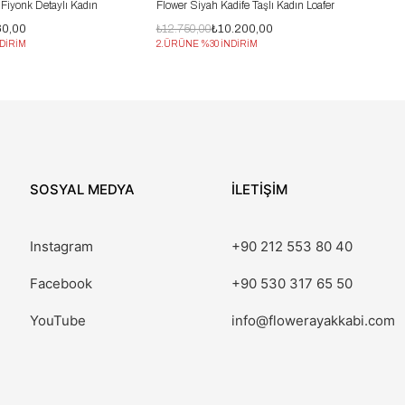
 Fiyonk Detaylı Kadın
Flower Siyah Kadife Taşlı Kadın Loafer
60,00
₺12.750,00
₺10.200,00
DİRİM
2.ÜRÜNE %30 İNDİRİM
SOSYAL MEDYA
İLETİŞİM
Instagram
+90 212 553 80 40
Facebook
+90 530 317 65 50
YouTube
info@flowerayakkabi.com