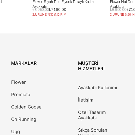
et
Flower Siyah Deri Fiyonk Detaylı Kadın
Flower Nut Deri
Ayakkabı
Ayakkabı
₺8.950,00
₺7.160,00
₺8.950,00
₺7.1
2.ÜRÜNE %30 İNDİRİM
2.ÜRÜNE %30 İN
MARKALAR
MÜŞTERİ
HİZMETLERİ
Flower
Ayakkabı Kullanımı
Premiata
İletişim
Golden Goose
Özel Tasarım
Ayakkabı
On Running
Sıkça Sorulan
Ugg