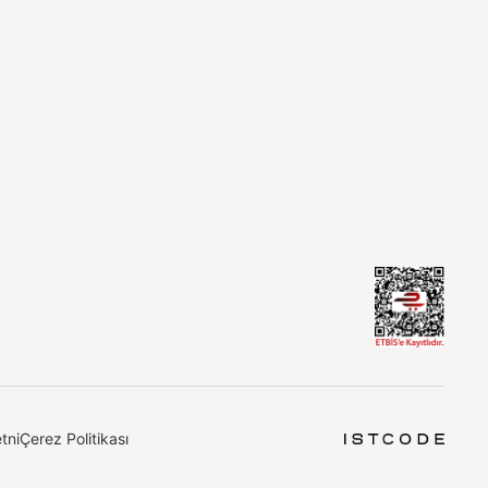
tni
Çerez Politikası