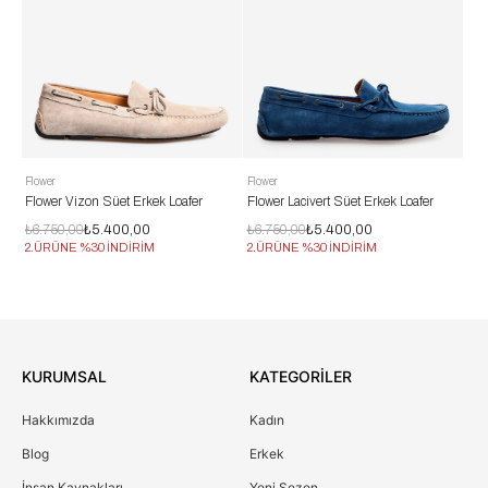
lower
Flower
Flower
Flower Vizon Süet Erkek Loafer
Flower Lacivert Süet Erkek Loafer
Flower T
₺6.750,00
₺5.400,00
₺6.750,00
₺5.400,00
₺6.750,
2.ÜRÜNE %30 İNDİRİM
2.ÜRÜNE %30 İNDİRİM
2.ÜRÜNE
KURUMSAL
KATEGORİLER
Hakkımızda
Kadın
Blog
Erkek
İnsan Kaynakları
Yeni Sezon