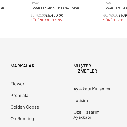
Flower
Flower
fer
Flower Lacivert Süet Erkek Loafer
Flower Taba Süe
₺6.750,00
₺5.400,00
₺6.750,00
₺5.4
2.ÜRÜNE %30 İNDİRİM
2.ÜRÜNE %30 İN
MARKALAR
MÜŞTERİ
HİZMETLERİ
Flower
Ayakkabı Kullanımı
Premiata
İletişim
Golden Goose
Özel Tasarım
Ayakkabı
On Running