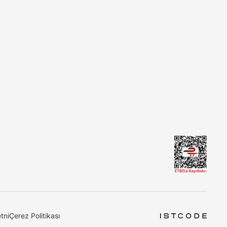
tni
Çerez Politikası