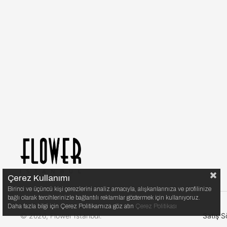
Çerez Kullanımı
Birinci ve üçüncü kişi çerezlerini analiz amacıyla, alışkanlarınıza ve profilinize
bağlı olarak tercihlerinizle bağlantılı reklamlar göstermek için kullanıyoruz.
Daha fazla bilgi için Çerez Politikamıza göz atın
Çerez Politikası
© 2026, Flower Istanbul.
Satış S