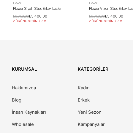
Flower
Flower
Flower Siyah Süet Erkek Loafer
Flower Vizon Süet Erkek Loa
₺6.750,00
₺5.400,00
₺6.750,00
₺5.400,00
2.ÜRÜNE %30 İNDİRİM
2.ÜRÜNE %30 İNDİRİM
KURUMSAL
KATEGORİLER
Hakkımızda
Kadın
Blog
Erkek
İnsan Kaynakları
Yeni Sezon
Wholesale
Kampanyalar