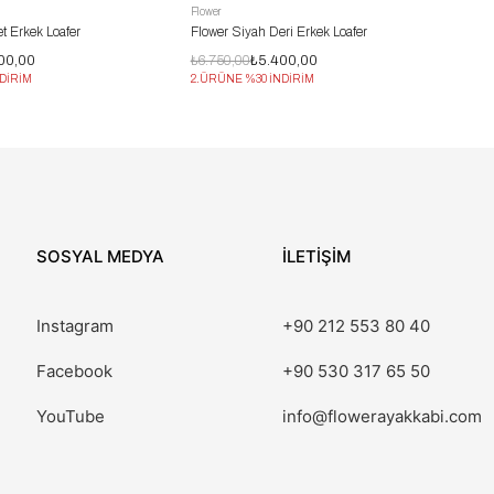
Flower
t Erkek Loafer
Flower Siyah Deri Erkek Loafer
00,00
₺6.750,00
₺5.400,00
DİRİM
2.ÜRÜNE %30 İNDİRİM
SOSYAL MEDYA
İLETİŞİM
Instagram
+90 212 553 80 40
Facebook
+90 530 317 65 50
YouTube
info@flowerayakkabi.com