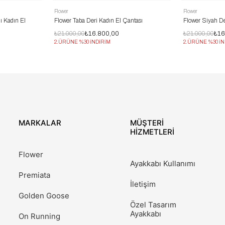
Flower
Flower
ı Kadın El
Flower Taba Deri Kadın El Çantası
Flower Siyah De
₺21.000,00
₺16.800,00
₺21.000,00
₺16
2.ÜRÜNE %30 İNDİRİM
2.ÜRÜNE %30 İN
MARKALAR
MÜŞTERİ
HİZMETLERİ
Flower
Ayakkabı Kullanımı
Premiata
İletişim
Golden Goose
Özel Tasarım
Ayakkabı
On Running