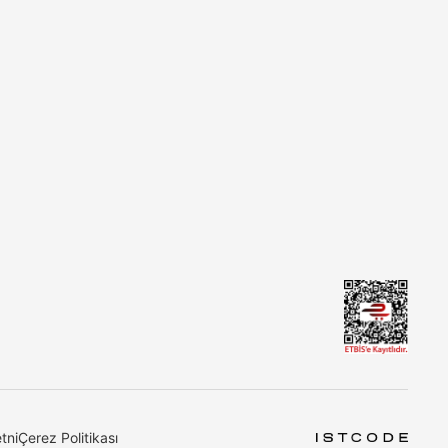
tni
Çerez Politikası