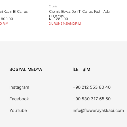
Cromia
ri Kadın El Çantası
Cromia Beyaz Deri Ti Calipso Kadın Askılı
El Çantası
.800,00
₺11.250,00
DİRİM
2.ÜRÜNE %30 İNDİRİM
SOSYAL MEDYA
İLETİŞİM
Instagram
+90 212 553 80 40
Facebook
+90 530 317 65 50
YouTube
info@flowerayakkabi.com