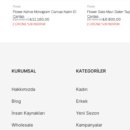
Flower
Flower
Flower Kahve Monogram Canvas Kadın El
Flower Saks Mavi Saten Taşl
Çantası
Çantası
₺13.950,00
₺11.160,00
₺8.500,00
₺6.800,00
2.ÜRÜNE %30 İNDİRİM
2.ÜRÜNE %30 İNDİRİM
KURUMSAL
KATEGORİLER
Hakkımızda
Kadın
Blog
Erkek
İnsan Kaynakları
Yeni Sezon
Wholesale
Kampanyalar