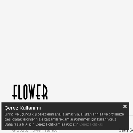
Çerez Kullanımı
Birinci ve üçüncü kişi çerezlerini analiz amacıyla, alışkanlarınıza ve profilinize
bağlı olarak tercihlerinizle bağlantılı reklamlar göstermek için kullanıyoruz.
Daha fazla bilgi için Çerez Politikamıza göz atın
Çerez Politikası
© 2026, Flower Istanbul.
Satış S