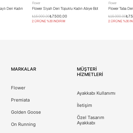
Flower
Flower
aylı Deri Kadın
Flower Siyah Deri Topuklu Kadın Abiye Bot
Flower Taba Der
₺15.000,00
₺7.500,00
₺15.000,00
₺7.
2.ÜRÜNE %30 İNDİRİM
2.ÜRÜNE %30 İN
MARKALAR
MÜŞTERİ
HİZMETLERİ
Flower
Ayakkabı Kullanımı
Premiata
İletişim
Golden Goose
Özel Tasarım
Ayakkabı
On Running