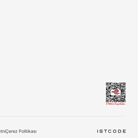
tni
Çerez Politikası