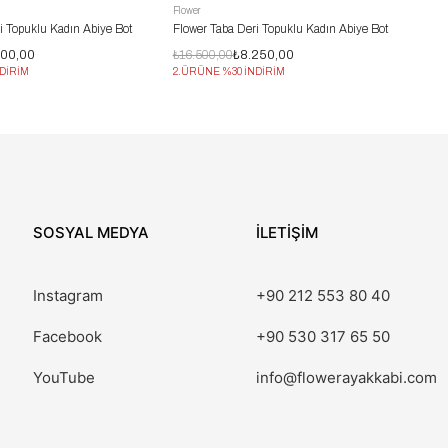
Flower
i Topuklu Kadın Abiye Bot
Flower Taba Deri Topuklu Kadın Abiye Bot
500,00
₺16.500,00
₺8.250,00
DİRİM
2.ÜRÜNE %30 İNDİRİM
SOSYAL MEDYA
İLETİŞİM
Instagram
+90 212 553 80 40
Facebook
+90 530 317 65 50
YouTube
info@flowerayakkabi.com