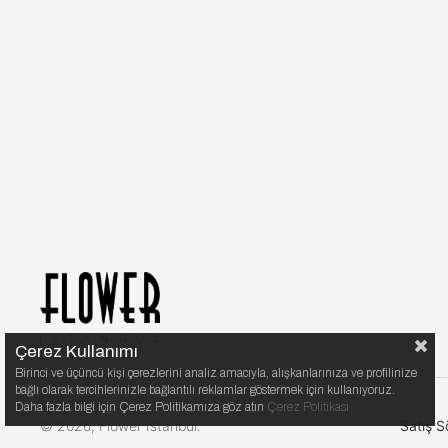
Çerez Kullanımı
Birinci ve üçüncü kişi çerezlerini analiz amacıyla, alışkanlarınıza ve profilinize
bağlı olarak tercihlerinizle bağlantılı reklamlar göstermek için kullanıyoruz.
Daha fazla bilgi için Çerez Politikamıza göz atın
Çerez Politikası
© 2026, Flower Istanbul.
Satış S