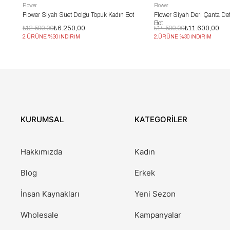
Flower
Flower
Flower Siyah Süet Dolgu Topuk Kadın Bot
Flower Siyah Deri Çanta Det
Bot
₺12.500,00
₺6.250,00
₺14.500,00
₺11.600,00
2.ÜRÜNE %30 İNDİRİM
2.ÜRÜNE %30 İNDİRİM
KURUMSAL
KATEGORİLER
Hakkımızda
Kadın
Blog
Erkek
İnsan Kaynakları
Yeni Sezon
Wholesale
Kampanyalar