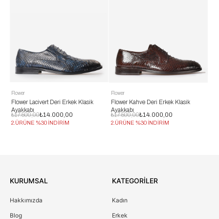
Flower
Flower
Flo
Flower Lacivert Deri Erkek Klasik
Flower Kahve Deri Erkek Klasik
Flo
Ayakkabı
Ayakkabı
Erk
₺17.500,00
₺14.000,00
₺17.500,00
₺14.000,00
₺1
2.ÜRÜNE %30 İNDİRİM
2.ÜRÜNE %30 İNDİRİM
2.
KURUMSAL
KATEGORİLER
Hakkımızda
Kadın
Blog
Erkek