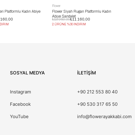
Flower
ri Platformlu Kadın Abiye
Flower Siyah Rugan Platformlu Kadın
Abiye Sandalet
.160,00
₺13.950,00
₺11.160,00
DİRİM
2.ÜRÜNE %30 İNDİRİM
SOSYAL MEDYA
İLETİŞİM
Instagram
+90 212 553 80 40
Facebook
+90 530 317 65 50
YouTube
info@flowerayakkabi.com