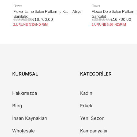
Flower
Flower
Flower Lame Saten Platformlu Kadın Abiye
Flower Dore Saten Platforml
Sandalet
Sandalet
₺20.950,00
₺16.760,00
₺20.950,00
₺16.760,00
2.ÜRÜNE %30 İNDİRİM
2.ÜRÜNE %30 İNDİRİM
KURUMSAL
KATEGORİLER
Hakkımızda
Kadın
Blog
Erkek
İnsan Kaynakları
Yeni Sezon
Wholesale
Kampanyalar