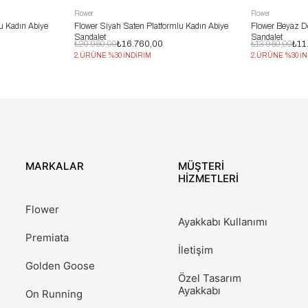
Flower
Flower
u Kadın Abiye
Flower Siyah Saten Platformlu Kadın Abiye
Flower Beyaz De
Sandalet
Sandalet
₺20.950,00
₺16.760,00
₺13.950,00
₺11
2.ÜRÜNE %30 İNDİRİM
2.ÜRÜNE %30 İN
MARKALAR
MÜŞTERİ
HİZMETLERİ
Flower
Ayakkabı Kullanımı
Premiata
İletişim
Golden Goose
Özel Tasarım
Ayakkabı
On Running