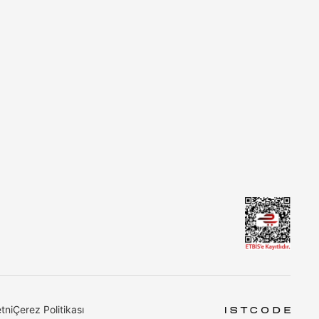
tni
Çerez Politikası