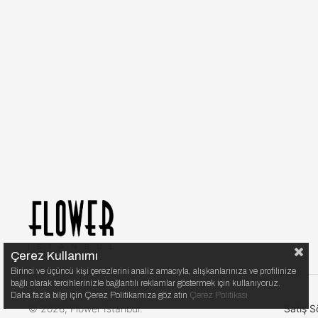
Çerez Kullanımı
Birinci ve üçüncü kişi çerezlerini analiz amacıyla, alışkanlarınıza ve profilinize
bağlı olarak tercihlerinizle bağlantılı reklamlar göstermek için kullanıyoruz.
Daha fazla bilgi için Çerez Politikamıza göz atın
Çerez Politikası
© 2026, Flower Istanbul.
Satış S