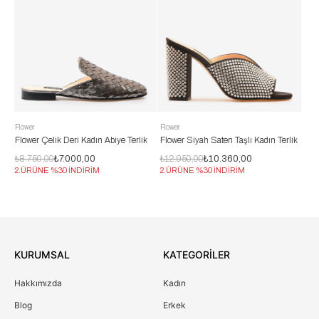
Flower
Flower
Deri Kadın Abiye Terlik
Flower Siyah Saten Taşlı Kadın Terlik
Flower Bej Saten Taşl
.000,00
₺12.950,00
₺10.360,00
₺12.950,00
₺10.360
 İNDİRİM
2.ÜRÜNE %30 İNDİRİM
2.ÜRÜNE %30 İNDİR
KURUMSAL
KATEGORİLER
Hakkımızda
Kadın
Blog
Erkek