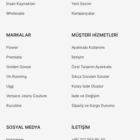
İnsan Kaynakları
Yeni Sezon
Wholesale
Kampanyalar
MARKALAR
MÜŞTERİ HİZMETLERİ
Flower
Ayakkabı Kullanımı
Premiata
İletişim
Golden Goose
Özel Tasarım Ayakkabı
On Running
Sıkça Sorulan Sorular
Ugg
Kolay İade Oluştur
Versace Jeans Couture
İade ve Değişim
Rucoline
Sipariş ve Kargo Durumu
SOSYAL MEDYA
İLETİŞİM
Instagram
+90 212 553 80 40