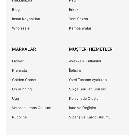
Hakkımızda
Kadın
Blog
Erkek
İnsan Kaynakları
Yeni Sezon
Wholesale
Kampanyalar
MARKALAR
MÜŞTERİ HİZMETLERİ
Flower
Ayakkabı Kullanımı
Premiata
İletişim
Golden Goose
Özel Tasarım Ayakkabı
On Running
Sıkça Sorulan Sorular
Ugg
Kolay İade Oluştur
Versace Jeans Couture
İade ve Değişim
Rucoline
Sipariş ve Kargo Durumu