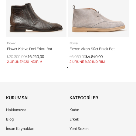
Flower
Flower
Ti
Flower Kahve Deri Erkek Bot
Flower Vizon Süet Erkek Bot
Ti
₺20.300,00
₺16.240,00
₺6.050,00
₺4.840,00
₺1
2.ÜRÜNE %30 İNDİRİM
2.ÜRÜNE %30 İNDİRİM
2.
KURUMSAL
KATEGORİLER
Hakkımızda
Kadın
Blog
Erkek
İnsan Kaynakları
Yeni Sezon