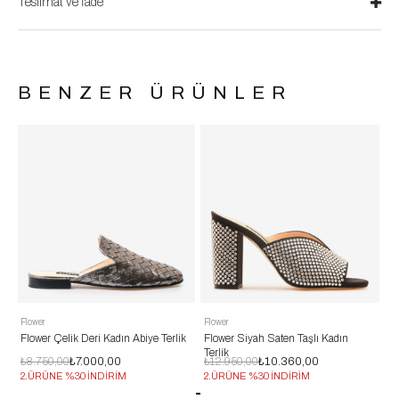
Teslimat ve İade
BENZER ÜRÜNLER
lower
Flower
Flower
Flower Çelik Deri Kadın Abiye Terlik
Flower Siyah Saten Taşlı Kadın
Flower 
Terlik
₺8.750,00
₺7.000,00
₺12.950,00
₺10.360,00
₺12.95
2.ÜRÜNE %30 İNDİRİM
2.ÜRÜNE %30 İNDİRİM
2.ÜRÜN