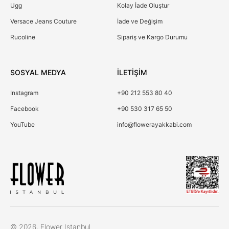
Ugg
Kolay İade Oluştur
Versace Jeans Couture
İade ve Değişim
Rucoline
Sipariş ve Kargo Durumu
SOSYAL MEDYA
İLETİŞİM
Instagram
+90 212 553 80 40
Facebook
+90 530 317 65 50
YouTube
info@flowerayakkabi.com
Çerez Kullanımı
© 2026, Flower Istanbul.