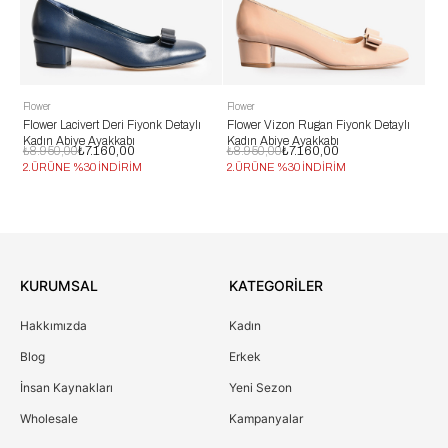
Flower
Flower
Flo
Flower Lacivert Deri Fiyonk Detaylı
Flower Vizon Rugan Fiyonk Detaylı
Flo
Kadın Abiye Ayakkabı
Kadın Abiye Ayakkabı
Kad
₺8.950,00
₺7.160,00
₺8.950,00
₺7.160,00
₺8
2.ÜRÜNE %30 İNDİRİM
2.ÜRÜNE %30 İNDİRİM
2.
KURUMSAL
KATEGORİLER
Hakkımızda
Kadın
Blog
Erkek
İnsan Kaynakları
Yeni Sezon
Wholesale
Kampanyalar