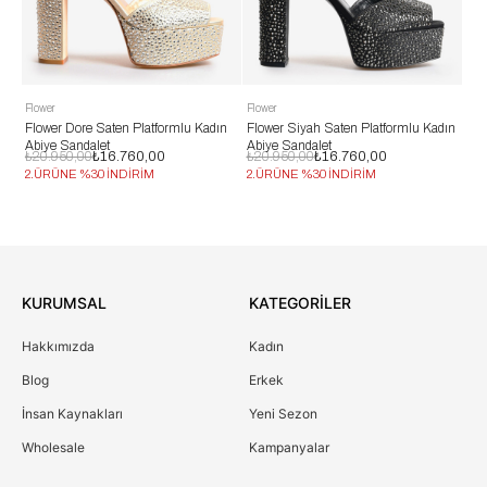
lower
Flower
Flower
Flower Dore Saten Platformlu Kadın
Flower Siyah Saten Platformlu Kadın
Flower B
Abiye Sandalet
Abiye Sandalet
Abiye Sa
₺20.950,00
₺16.760,00
₺20.950,00
₺16.760,00
₺13.950
2.ÜRÜNE %30 İNDİRİM
2.ÜRÜNE %30 İNDİRİM
2.ÜRÜNE
KURUMSAL
KATEGORİLER
Hakkımızda
Kadın
Blog
Erkek
İnsan Kaynakları
Yeni Sezon
Wholesale
Kampanyalar