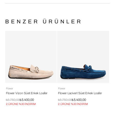
BENZER ÜRÜNLER
Flower
Flower
Flowe
Flower Vizon Süet Erkek Loafer
Flower Lacivert Süet Erkek Loafer
Flow
₺6.750,00
₺5.400,00
₺6.750,00
₺5.400,00
₺6.
2.ÜRÜNE %30 İNDİRİM
2.ÜRÜNE %30 İNDİRİM
2.Ü