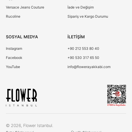
Versace Jeans Couture
İade ve Değişim
Rucoline
Sipariş ve Kargo Durumu
SOSYAL MEDYA
İLETİŞİM
Instagram
+90 212 553 80 40
Facebook
+90 530 317 65 50
YouTube
info@flowerayakkabi.com
Çerez Kullanımı
© 2026, Flower Istanbul.
Birinci ve üçüncü kişi çerezlerini analiz amacıyla,