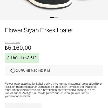
Flower Siyah Erkek Loafer
₺6.450,00
₺5.160,00
2. Üründe ₺ 3.612
2.ÜRÜNE %30 İNDİRİM
Flower loafer ayakkabılar, kaliteli deri ve triko kumaş malzemesi ve usta işçiliğiyle
klasikten moderne uzanan zamansız bir erkek stilini temsil ediyor. Kaliteli ve
rahat taban yapısı sayesinde iş hayatından sosyal yaşama kadar gün boyu
konfor sunar. Zarif görünümüyle gardırobunuzun en şık ve kullanışlı
yatırımlarından biridir.