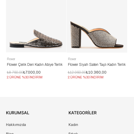
Flower
Flower
Flo
ik
Flower Çelik Deri Kadın Abiye Terlik
Flower Siyah Saten Taşlı Kadın Terlik
Flo
₺8.750,00
₺7.000,00
₺12.950,00
₺10.360,00
₺1
2.ÜRÜNE %30 İNDİRİM
2.ÜRÜNE %30 İNDİRİM
2.
KURUMSAL
KATEGORİLER
Hakkımızda
Kadın
Blog
Erkek