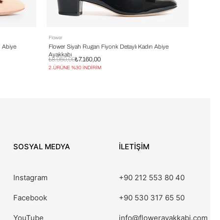
Flower
Flower
n Abiye
Flower Siyah Rugan Fiyonk Detaylı Kadın Abiye
Flower 
Ayakkabı
₺8.950,00
₺7.160,00
₺12.75
2.ÜRÜNE %30 İNDİRİM
2.ÜRÜN
SOSYAL MEDYA
İLETİŞİM
Instagram
+90 212 553 80 40
Facebook
+90 530 317 65 50
YouTube
info@flowerayakkabi.com