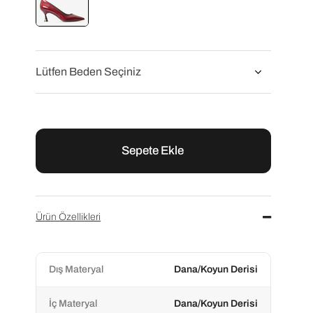
Flower
Flower Bordo Rugan Kadın Abiye Ayakkabı
₺10.000,00
₺12.500,00
Ürün Özellikleri
Dış Materyal
Dana/Koyun Derisi
İç Materyal
Dana/Koyun Derisi