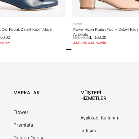
Flower
t Deri Fiyonk Detaylı Kadın Abiye
Flower Vizon Rugan Fiyonk Detaylı Kadı
Ayakkabı
160,00
₺8.950,00
₺7.160,00
İNDİRİM
2.ÜRÜNE %30 İNDİRİM
MARKALAR
MÜŞTERİ
HİZMETLERİ
Flower
Ayakkabı Kullanımı
Premiata
İletişim
Golden Goose