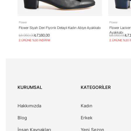
Flower
Flower
Flower Siyah Deri Fiyonk Detaylı Kadın Abiye Ayakkabı
Flower Laciver
Ayakkabı
₺8.950,00
₺7.160,00
₺8.950,00
₺7.
2.ÜRÜNE %30 İNDİRİM
2.ÜRÜNE %30 
KURUMSAL
KATEGORİLER
Hakkımızda
Kadın
Blog
Erkek
İnsan Kaynakları
Yeni Sezon