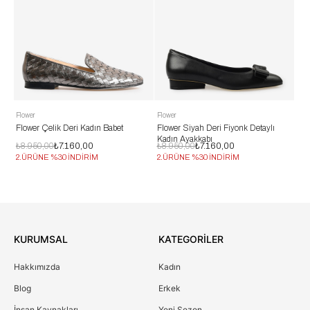
lower
Flower
Flower
Flower Çelik Deri Kadın Babet
Flower Siyah Deri Fiyonk Detaylı
Flower N
Kadın Ayakkabı
Ayakkab
₺8.950,00
₺7.160,00
₺8.950,00
₺7.160,00
₺8.950,
2.ÜRÜNE %30 İNDİRİM
2.ÜRÜNE %30 İNDİRİM
2.ÜRÜNE
KURUMSAL
KATEGORİLER
Hakkımızda
Kadın
Blog
Erkek
İnsan Kaynakları
Yeni Sezon