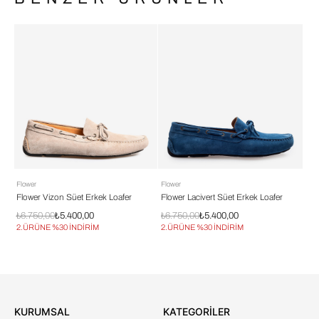
Flower
Flower
Flo
Flower Vizon Süet Erkek Loafer
Flower Lacivert Süet Erkek Loafer
Flo
₺6.750,00
₺5.400,00
₺6.750,00
₺5.400,00
₺6.
2.ÜRÜNE %30 İNDİRİM
2.ÜRÜNE %30 İNDİRİM
2.
KURUMSAL
KATEGORİLER