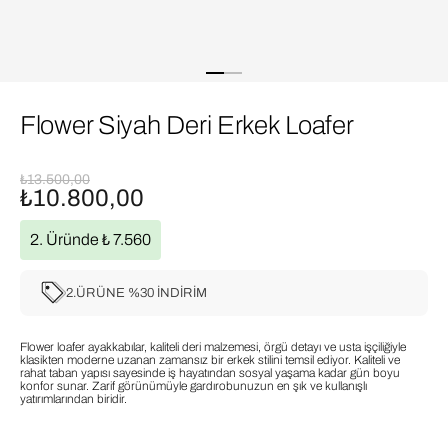
Flower Siyah Deri Erkek Loafer
₺13.500,00
₺10.800,00
2. Üründe ₺ 7.560
2.ÜRÜNE %30 İNDİRİM
Flower loafer ayakkabılar, kaliteli deri malzemesi, örgü detayı ve usta işçiliğiyle
klasikten moderne uzanan zamansız bir erkek stilini temsil ediyor. Kaliteli ve
rahat taban yapısı sayesinde iş hayatından sosyal yaşama kadar gün boyu
konfor sunar. Zarif görünümüyle gardırobunuzun en şık ve kullanışlı
yatırımlarından biridir.