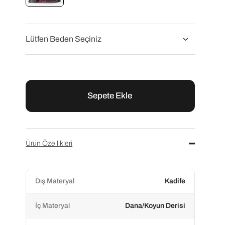
Flower
Flower Bordo Kadife Tokalı Kadın Terlik
₺9.200,00
₺11.500,00
Ürün Özellikleri
Dış Materyal
Kadife
İç Materyal
Dana/Koyun Derisi