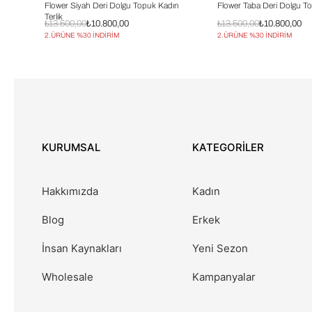
Flower Siyah Deri Dolgu Topuk Kadın
Flower Taba Deri Dolgu To
Terlik
₺13.500,00
₺10.800,00
₺13.500,00
₺10.800,00
2.ÜRÜNE %30 İNDİRİM
2.ÜRÜNE %30 İNDİRİM
KURUMSAL
KATEGORİLER
Hakkımızda
Kadın
Blog
Erkek
İnsan Kaynakları
Yeni Sezon
Wholesale
Kampanyalar