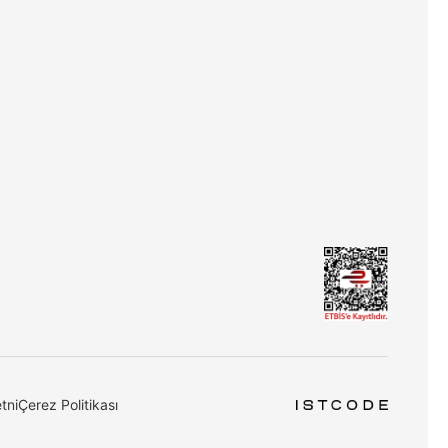
tni
Çerez Politikası