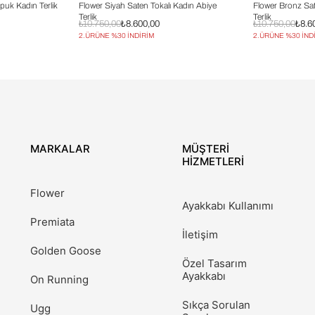
puk Kadın Terlik
Flower Siyah Saten Tokalı Kadın Abiye
Flower Bronz Sat
Terlik
Terlik
₺10.750,00
₺8.600,00
₺10.750,00
₺8.6
2.ÜRÜNE %30 İNDİRİM
2.ÜRÜNE %30 İND
MARKALAR
MÜŞTERİ
HİZMETLERİ
Flower
Ayakkabı Kullanımı
Premiata
İletişim
Golden Goose
Özel Tasarım
Ayakkabı
On Running
Sıkça Sorulan
Ugg