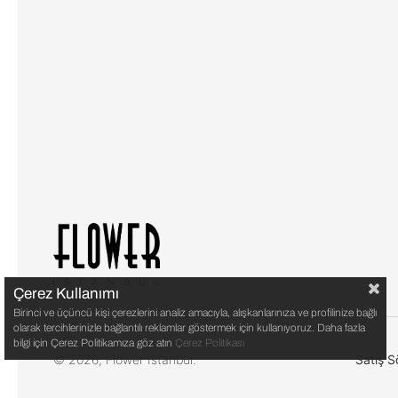
Çerez Kullanımı
Birinci ve üçüncü kişi çerezlerini analiz amacıyla, alışkanlarınıza ve profilinize bağlı
olarak tercihlerinizle bağlantılı reklamlar göstermek için kullanıyoruz. Daha fazla
bilgi için Çerez Politikamıza göz atın
Çerez Politikası
© 2026, Flower Istanbul.
Satış S