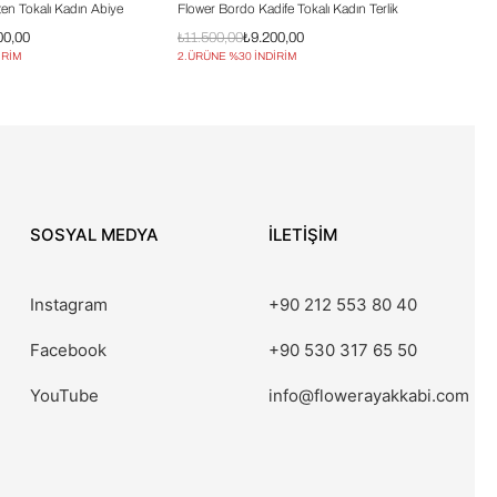
en Tokalı Kadın Abiye
Flower Bordo Kadife Tokalı Kadın Terlik
00,00
₺11.500,00
₺9.200,00
İRİM
2.ÜRÜNE %30 İNDİRİM
SOSYAL MEDYA
İLETİŞİM
Instagram
+90 212 553 80 40
Facebook
+90 530 317 65 50
YouTube
info@flowerayakkabi.com