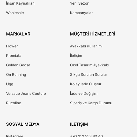
İnsan Kaynakları
Yeni Sezon
Wholesale
Kampanyalar
MARKALAR
MÜŞTERİ HİZMETLERİ
Flower
Ayakkabı Kullanımı
Premiata
İletişim
Golden Goose
Özel Tasarım Ayakkabı
On Running
Sıkça Sorulan Sorular
Ugg
Kolay İade Oluştur
Versace Jeans Couture
İade ve Değişim
Rucoline
Sipariş ve Kargo Durumu
SOSYAL MEDYA
İLETİŞİM
Instagram
+90 212 553 80 40