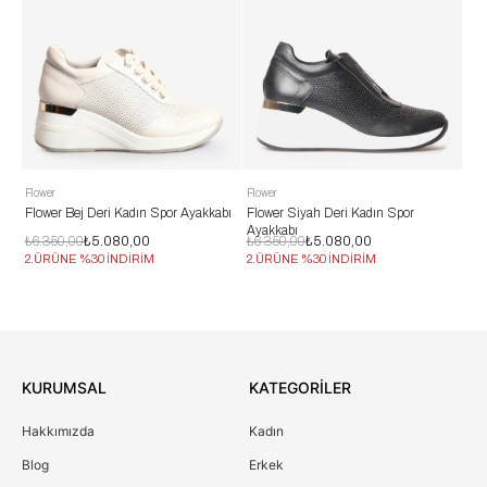
Flower
Flower
r Bej Deri Kadın Spor Ayakkabı
Flower Siyah Deri Kadın Spor
Flower Beyaz
Ayakkabı
Ayakkabı
0,00
₺5.080,00
₺6.350,00
₺5.080,00
₺6.350,00
₺5
NE %30 İNDİRİM
2.ÜRÜNE %30 İNDİRİM
2.ÜRÜNE %30
KURUMSAL
KATEGORİLER
Hakkımızda
Kadın
Blog
Erkek