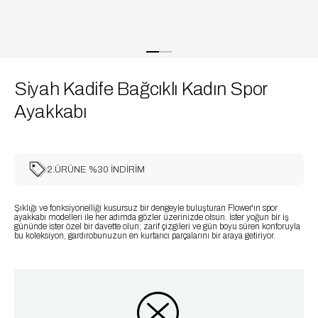
Siyah Kadife Bağcıklı Kadın Spor
Ayakkabı
2.ÜRÜNE %30 İNDİRİM
Şıklığı ve fonksiyonelliği kusursuz bir dengeyle buluşturan Flower'ın spor
ayakkabı modelleri ile her adımda gözler üzerinizde olsun. İster yoğun bir iş
gününde ister özel bir davette olun; zarif çizgileri ve gün boyu süren konforuyla
bu koleksiyon, gardırobunuzun en kurtarıcı parçalarını bir araya getiriyor.