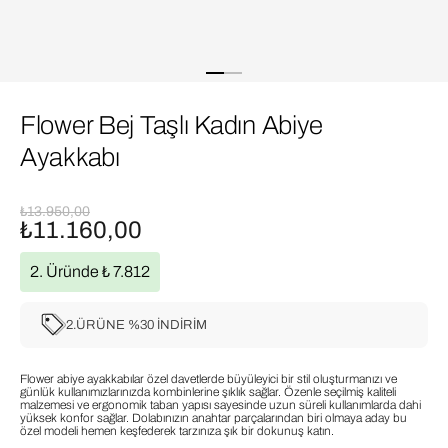
Flower Bej Taşlı Kadın Abiye
Ayakkabı
₺13.950,00
₺11.160,00
2. Üründe ₺ 7.812
2.ÜRÜNE %30 İNDİRİM
Flower abiye ayakkabılar özel davetlerde büyüleyici bir stil oluşturmanızı ve
günlük kullanımızlarınızda kombinlerine şıklık sağlar. Özenle seçilmiş kaliteli
malzemesi ve ergonomik taban yapısı sayesinde uzun süreli kullanımlarda dahi
yüksek konfor sağlar. Dolabınızın anahtar parçalarından biri olmaya aday bu
özel modeli hemen keşfederek tarzınıza şık bir dokunuş katın.