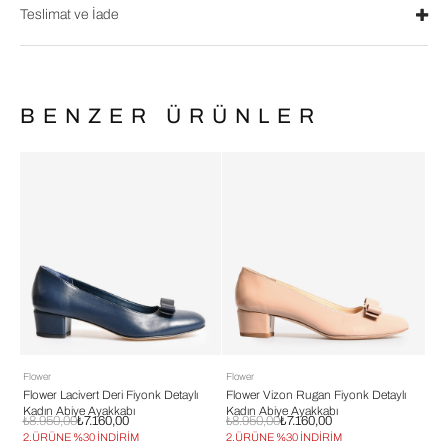
Teslimat ve İade
BENZER ÜRÜNLER
Flower
Flower
Flowe
Flower Lacivert Deri Fiyonk Detaylı
Flower Vizon Rugan Fiyonk Detaylı
Flowe
Kadın Abiye Ayakkabı
Kadın Abiye Ayakkabı
Kadı
₺8.950,00
₺7.160,00
₺8.950,00
₺7.160,00
₺8.9
2.ÜRÜNE %30 İNDİRİM
2.ÜRÜNE %30 İNDİRİM
2.ÜR