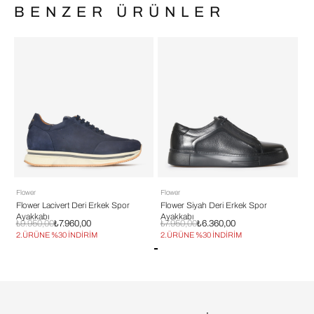
BENZER ÜRÜNLER
Flower
Flower
Fl
Flower Lacivert Deri Erkek Spor
Flower Siyah Deri Erkek Spor
Fl
Ayakkabı
Ayakkabı
Ay
₺9.950,00
₺7.960,00
₺7.950,00
₺6.360,00
₺7
2.ÜRÜNE %30 İNDİRİM
2.ÜRÜNE %30 İNDİRİM
2.