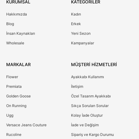
KURUMSAL
KATEGORİLER
Hakkımızda
Kadın
Blog
Erkek
İnsan Kaynakları
Yeni Sezon
Wholesale
Kampanyalar
MARKALAR
MÜŞTERİ HİZMETLERİ
Flower
Ayakkabı Kullanımı
Premiata
İletişim
Golden Goose
Özel Tasarım Ayakkabı
On Running
Sıkça Sorulan Sorular
Ugg
Kolay İade Oluştur
Versace Jeans Couture
İade ve Değişim
Rucoline
Sipariş ve Kargo Durumu