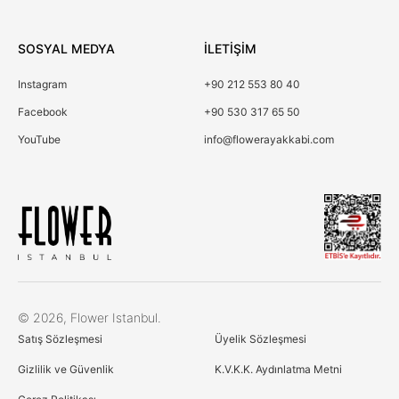
SOSYAL MEDYA
İLETİŞİM
Instagram
+90 212 553 80 40
Facebook
+90 530 317 65 50
YouTube
info@flowerayakkabi.com
Çerez Kullanımı
© 2026, Flower Istanbul.
Birinci ve üçüncü kişi çerezlerini analiz amacıyla,
Satış Sözleşmesi
Üyelik Sözleşmesi
alışkanlarınıza ve profilinize bağlı olarak tercihlerinizle bağlantılı
reklamlar göstermek için kullanıyoruz. Daha fazla bilgi için
Gizlilik ve Güvenlik
K.V.K.K. Aydınlatma Metni
Çerez Politikamıza göz atın
Çerez Politikası