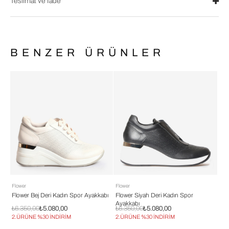
Teslimat ve İade
BENZER ÜRÜNLER
Flower
Flower
Flower
Flower Bej Deri Kadın Spor Ayakkabı
Flower Siyah Deri Kadın Spor
Flower 
Ayakkabı
Ayakka
₺6.350,00
₺5.080,00
₺6.350,00
₺5.080,00
₺6.350
2.ÜRÜNE %30 İNDİRİM
2.ÜRÜNE %30 İNDİRİM
2.ÜRÜN