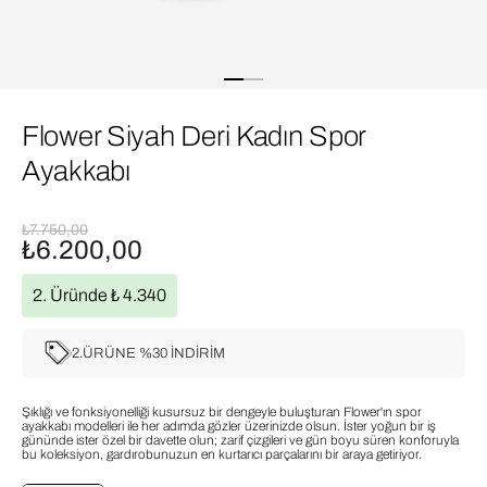
Flower Siyah Deri Kadın Spor
Ayakkabı
₺7.750,00
₺6.200,00
2. Üründe ₺ 4.340
2.ÜRÜNE %30 İNDİRİM
Şıklığı ve fonksiyonelliği kusursuz bir dengeyle buluşturan Flower'ın spor
ayakkabı modelleri ile her adımda gözler üzerinizde olsun. İster yoğun bir iş
gününde ister özel bir davette olun; zarif çizgileri ve gün boyu süren konforuyla
bu koleksiyon, gardırobunuzun en kurtarıcı parçalarını bir araya getiriyor.