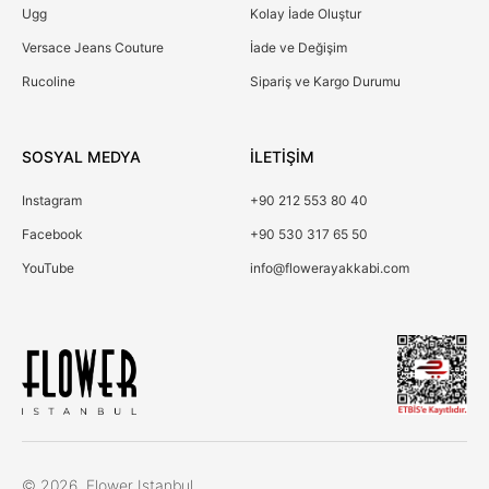
Ugg
Kolay İade Oluştur
Versace Jeans Couture
İade ve Değişim
Rucoline
Sipariş ve Kargo Durumu
SOSYAL MEDYA
İLETİŞİM
Instagram
+90 212 553 80 40
Facebook
+90 530 317 65 50
YouTube
info@flowerayakkabi.com
Çerez Kullanımı
© 2026, Flower Istanbul.