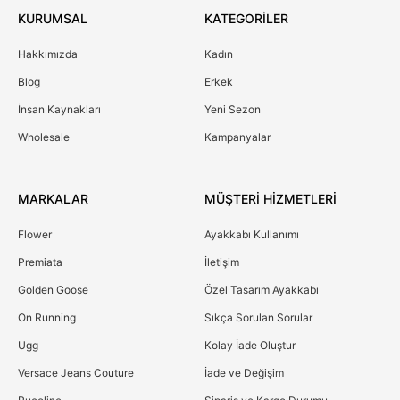
KURUMSAL
KATEGORİLER
Hakkımızda
Kadın
Blog
Erkek
İnsan Kaynakları
Yeni Sezon
Wholesale
Kampanyalar
MARKALAR
MÜŞTERİ HİZMETLERİ
Flower
Ayakkabı Kullanımı
Premiata
İletişim
Golden Goose
Özel Tasarım Ayakkabı
On Running
Sıkça Sorulan Sorular
Ugg
Kolay İade Oluştur
Versace Jeans Couture
İade ve Değişim