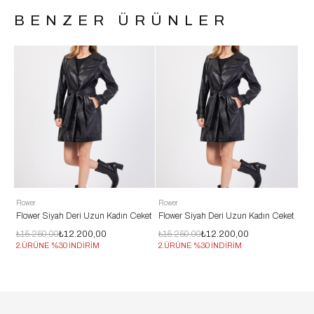
BENZER ÜRÜNLER
Flower
Flower
Flo
ket
Flower Siyah Deri Uzun Kadın Ceket
Flower Siyah Deri Uzun Kadın Ceket
Flo
₺15.250,00
₺12.200,00
₺15.250,00
₺12.200,00
₺15
2.ÜRÜNE %30 İNDİRİM
2.ÜRÜNE %30 İNDİRİM
2.