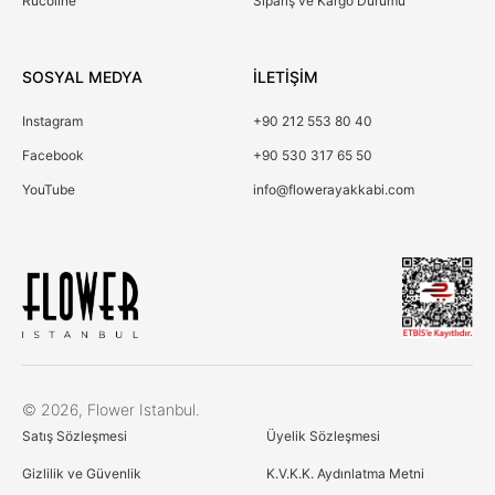
Rucoline
Sipariş ve Kargo Durumu
SOSYAL MEDYA
İLETİŞİM
Instagram
+90 212 553 80 40
Facebook
+90 530 317 65 50
YouTube
info@flowerayakkabi.com
Çerez Kullanımı
© 2026, Flower Istanbul.
Birinci ve üçüncü kişi çerezlerini analiz amacıyla,
Satış Sözleşmesi
Üyelik Sözleşmesi
alışkanlarınıza ve profilinize bağlı olarak tercihlerinizle
bağlantılı reklamlar göstermek için kullanıyoruz. Daha fazla
Gizlilik ve Güvenlik
K.V.K.K. Aydınlatma Metni
bilgi için Çerez Politikamıza göz atın
Çerez Politikası