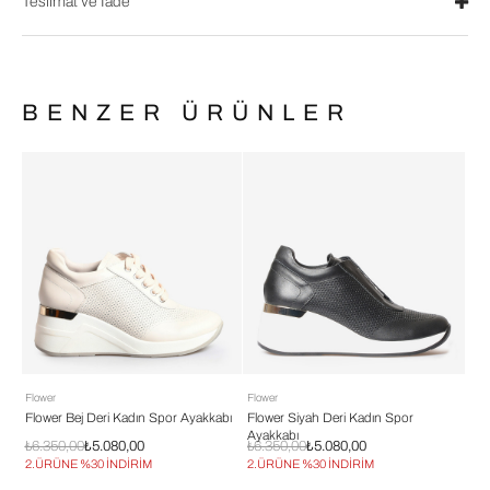
Teslimat ve İade
BENZER ÜRÜNLER
Flower
Flower
Flo
Flower Bej Deri Kadın Spor Ayakkabı
Flower Siyah Deri Kadın Spor
Flo
Ayakkabı
Aya
₺6.350,00
₺5.080,00
₺6.350,00
₺5.080,00
₺6.
2.ÜRÜNE %30 İNDİRİM
2.ÜRÜNE %30 İNDİRİM
2.