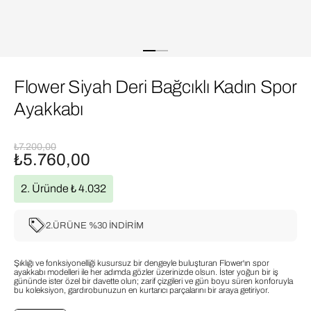
Flower Siyah Deri Bağcıklı Kadın Spor
Ayakkabı
₺7.200,00
₺5.760,00
2. Üründe ₺ 4.032
2.ÜRÜNE %30 İNDİRİM
Şıklığı ve fonksiyonelliği kusursuz bir dengeyle buluşturan Flower'ın spor
ayakkabı modelleri ile her adımda gözler üzerinizde olsun. İster yoğun bir iş
gününde ister özel bir davette olun; zarif çizgileri ve gün boyu süren konforuyla
bu koleksiyon, gardırobunuzun en kurtarıcı parçalarını bir araya getiriyor.