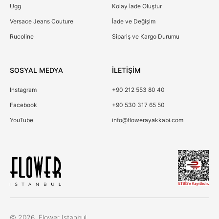
Ugg
Kolay İade Oluştur
Versace Jeans Couture
İade ve Değişim
Rucoline
Sipariş ve Kargo Durumu
SOSYAL MEDYA
İLETİŞİM
Instagram
+90 212 553 80 40
Facebook
+90 530 317 65 50
YouTube
info@flowerayakkabi.com
Çerez Kullanımı
© 2026, Flower Istanbul.