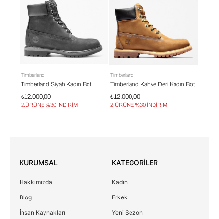
imberland
Timberland
Timberland
imberland Siyah Kadın Bot
Timberland Kahve Deri Kadın Bot
Timberland Sarı 
12.000,00
₺12.000,00
₺9.000,00
.ÜRÜNE %30 İNDİRİM
2.ÜRÜNE %30 İNDİRİM
2.ÜRÜNE %30 İN
KURUMSAL
KATEGORİLER
Hakkımızda
Kadın
Blog
Erkek
İnsan Kaynakları
Yeni Sezon