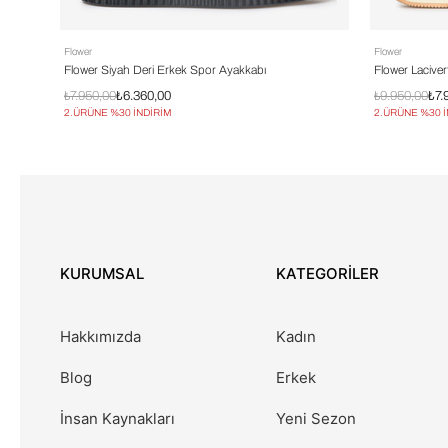
Flower
Flower
Flower Siyah Deri Erkek Spor Ayakkabı
Flower Lacive
₺7.950,00
₺6.360,00
₺9.950,00
₺7.
2.ÜRÜNE %30 İNDİRİM
2.ÜRÜNE %30 
KURUMSAL
KATEGORİLER
Hakkımızda
Kadın
Blog
Erkek
İnsan Kaynakları
Yeni Sezon