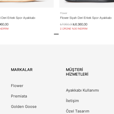
Flower
rt Deri Erkek Spor Ayakkabı
Flower Siyah Deri Erkek Spor Ayakkabı
960,00
₺7.950,00
₺6.360,00
İNDİRİM
2.ÜRÜNE %30 İNDİRİM
MARKALAR
MÜŞTERİ
HİZMETLERİ
Flower
Ayakkabı Kullanımı
Premiata
İletişim
Golden Goose
Özel Tasarım