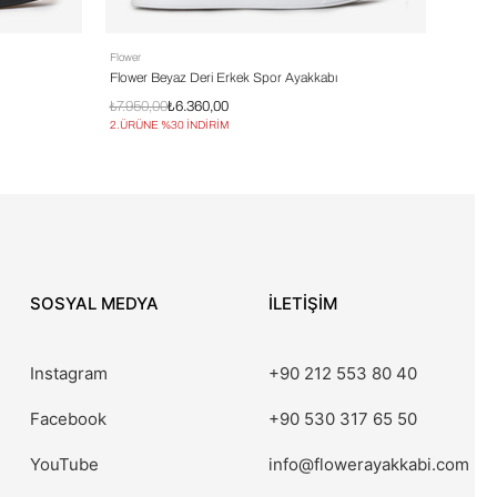
Flower
Flower
Flower Beyaz Deri Erkek Spor Ayakkabı
Flower 
₺7.950,00
₺6.360,00
₺6.600
2.ÜRÜNE %30 İNDİRİM
2.ÜRÜN
SOSYAL MEDYA
İLETİŞİM
Instagram
+90 212 553 80 40
Facebook
+90 530 317 65 50
YouTube
info@flowerayakkabi.com