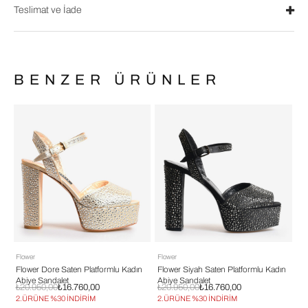
Teslimat ve İade
BENZER ÜRÜNLER
Flower
Flower
Fl
n
Flower Dore Saten Platformlu Kadın
Flower Siyah Saten Platformlu Kadın
Fl
Abiye Sandalet
Abiye Sandalet
Ab
₺20.950,00
₺16.760,00
₺20.950,00
₺16.760,00
₺1
2.ÜRÜNE %30 İNDİRİM
2.ÜRÜNE %30 İNDİRİM
2.