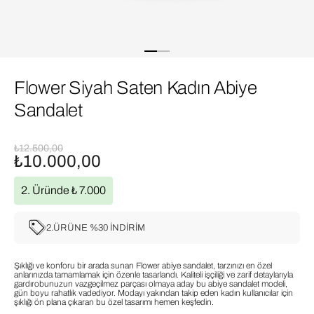
Flower Siyah Saten Kadın Abiye
Sandalet
₺12.500,00
₺10.000,00
2. Üründe ₺ 7.000
2.ÜRÜNE %30 İNDİRİM
Şıklığı ve konforu bir arada sunan Flower abiye sandalet, tarzınızı en özel
anlarınızda tamamlamak için özenle tasarlandı. Kaliteli işçiliği ve zarif detaylarıyla
gardırobunuzun vazgeçilmez parçası olmaya aday bu abiye sandalet modeli,
gün boyu rahatlık vadediyor. Modayı yakından takip eden kadın kullanıcılar için
şıklığı ön plana çıkaran bu özel tasarımı hemen keşfedin.