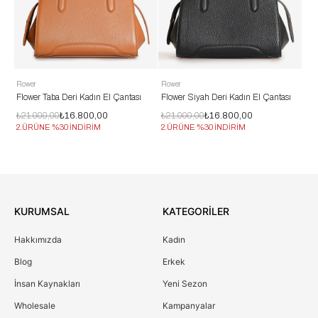
Flower
Flower
Cromi
Flower Taba Deri Kadın El Çantası
Flower Siyah Deri Kadın El Çantası
Crom
Askıl
₺21.000,00
₺16.800,00
₺21.000,00
₺16.800,00
₺11.
2.ÜRÜNE %30 İNDİRİM
2.ÜRÜNE %30 İNDİRİM
2.ÜR
KURUMSAL
KATEGORİLER
Hakkımızda
Kadın
Blog
Erkek
İnsan Kaynakları
Yeni Sezon
Wholesale
Kampanyalar