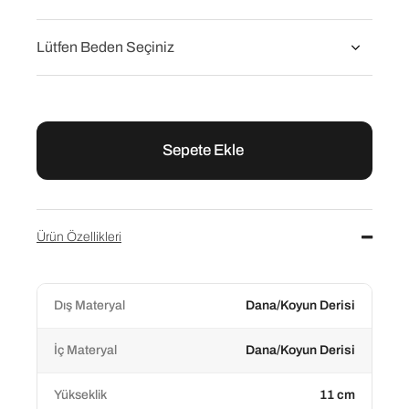
Flower
Flower Siyah Süet Taşlı Kadın Abiye Sandalet
₺11.120,00
₺13.900,00
Ürün Özellikleri
Dış Materyal
Dana/Koyun Derisi
İç Materyal
Dana/Koyun Derisi
Yükseklik
11 cm