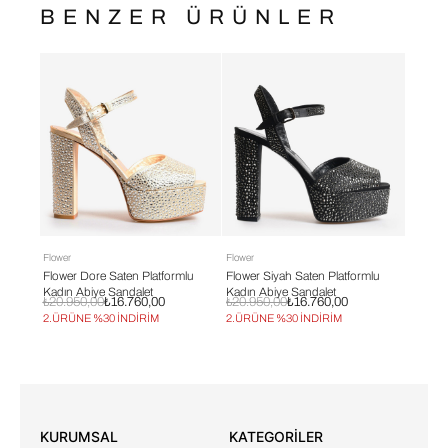
BENZER ÜRÜNLER
Flower
Flower
Flower
mlu
Flower Dore Saten Platformlu
Flower Siyah Saten Platformlu
Flower 
Kadın Abiye Sandalet
Kadın Abiye Sandalet
Kadın 
₺20.950,00
₺16.760,00
₺20.950,00
₺16.760,00
₺13.95
2.ÜRÜNE %30 İNDİRİM
2.ÜRÜNE %30 İNDİRİM
2.ÜRÜN
KURUMSAL
KATEGORİLER