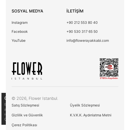
SOSYAL MEDYA
İLETİŞİM
Instagram
+90 212 553 80 40
Facebook
+90 530 317 65 50
YouTube
info@flowerayakkabi.com
Çerez Kullanımı
© 2026, Flower Istanbul.
Birinci ve üçüncü kişi çerezlerini analiz amacıyla,
Satış Sözleşmesi
Üyelik Sözleşmesi
alışkanlarınıza ve profilinize bağlı olarak tercihlerinizle bağlantılı
reklamlar göstermek için kullanıyoruz. Daha fazla bilgi için
Gizlilik ve Güvenlik
K.V.K.K. Aydınlatma Metni
Çerez Politikamıza göz atın
Çerez Politikası
Çerez Politikası