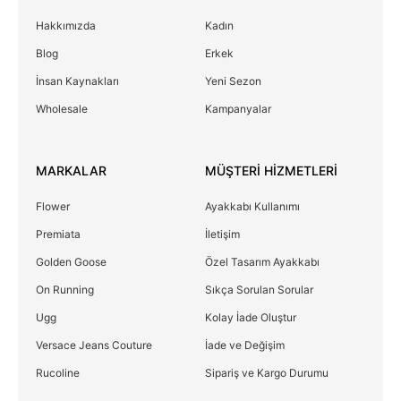
Hakkımızda
Kadın
Blog
Erkek
İnsan Kaynakları
Yeni Sezon
Wholesale
Kampanyalar
MARKALAR
MÜŞTERİ HİZMETLERİ
Flower
Ayakkabı Kullanımı
Premiata
İletişim
Golden Goose
Özel Tasarım Ayakkabı
On Running
Sıkça Sorulan Sorular
Ugg
Kolay İade Oluştur
Versace Jeans Couture
İade ve Değişim
Rucoline
Sipariş ve Kargo Durumu