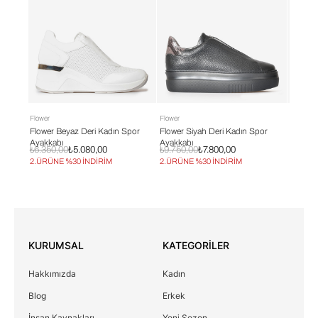
Flower
Flower
Flower
or
Flower Beyaz Deri Kadın Spor
Flower Siyah Deri Kadın Spor
Flower 
Ayakkabı
Ayakkabı
Ayakka
₺6.350,00
₺5.080,00
₺9.750,00
₺7.800,00
₺6.350
2.ÜRÜNE %30 İNDİRİM
2.ÜRÜNE %30 İNDİRİM
2.ÜRÜN
KURUMSAL
KATEGORİLER
Hakkımızda
Kadın
Blog
Erkek
İnsan Kaynakları
Yeni Sezon