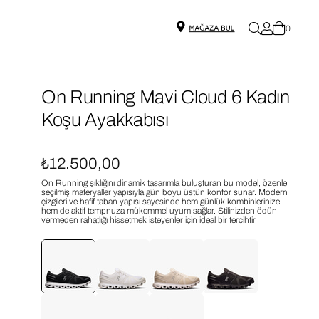
0
On Running Mavi Cloud 6 Kadın
Koşu Ayakkabısı
₺12.500,00
On Running şıklığını dinamik tasarımla buluşturan bu model, özenle
seçilmiş materyaller yapısıyla gün boyu üstün konfor sunar. Modern
çizgileri ve hafif taban yapısı sayesinde hem günlük kombinlerinize
hem de aktif tempnuza mükemmel uyum sağlar. Stilinizden ödün
vermeden rahatlığı hissetmek isteyenler için ideal bir tercihtir.
On Running
On Running
On Running
On Running