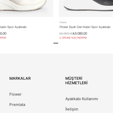
Flower
 Kadın Spor Ayakkabı
Flower Siyah Deri Kadın Spor Ayakkabı
80,00
₺6.350,00
₺5.080,00
DİRİM
2.ÜRÜNE %30 İNDİRİM
MARKALAR
MÜŞTERİ
HİZMETLERİ
Flower
Ayakkabı Kullanımı
Premiata
İletişim