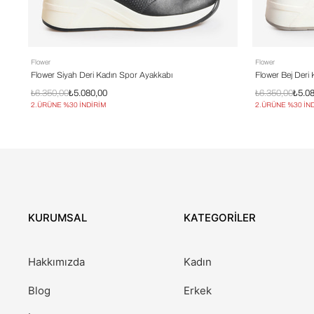
Flower
Flower
Flower Siyah Deri Kadın Spor Ayakkabı
Flower Bej Deri
₺6.350,00
₺5.080,00
₺6.350,00
₺5.0
2.ÜRÜNE %30 İNDİRİM
2.ÜRÜNE %30 İN
KURUMSAL
KATEGORİLER
Hakkımızda
Kadın
Blog
Erkek