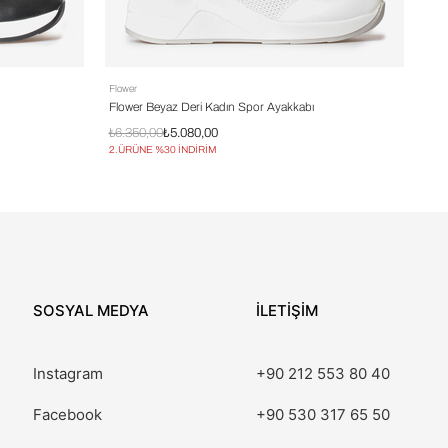
Flower
Flow
Flower Beyaz Deri Kadın Spor Ayakkabı
Flo
₺6.350,00
₺5.080,00
₺9.
2.ÜRÜNE %30 İNDİRİM
2.Ü
SOSYAL MEDYA
İLETİŞİM
Instagram
+90 212 553 80 40
Facebook
+90 530 317 65 50