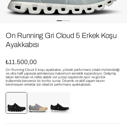
On Running Gri Cloud 5 Erkek Koşu
Ayakkabısı
₺11.500,00
On Running Cloud 5 koşu ayakkabısı, yüksek performans odaklı mühendisliği
ve ultra hafif yapısıyla adımlarınıza maksimum esneklik kazandırıyor. Gelişmiş
taban teknolojisi ve nefes alabilir üst yüzeyi sayesinde spor ve günlük
kullanımda benzersiz bir konfor sunar. Dinamik ve aktif yaşam tarzını
benimseyen erkeklar için ideal bir performans ayakkabısıdır.
On Running
On Running
On Running
On Running Siyah Cloud 5 Erkek Koşu Ayakkabısı
On Running Gri Cloud 5 Erkek Koşu Ayakkabısı
On Running Siyah Cloud 5 Erkek Koşu Ayakkabısı