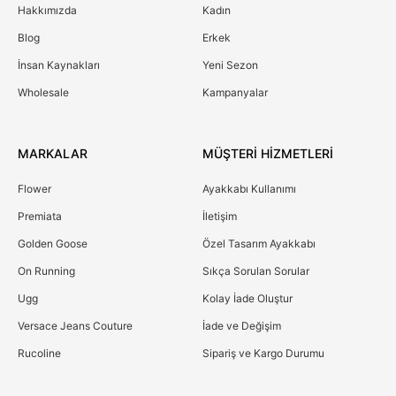
Hakkımızda
Kadın
Blog
Erkek
İnsan Kaynakları
Yeni Sezon
Wholesale
Kampanyalar
MARKALAR
MÜŞTERİ HİZMETLERİ
Flower
Ayakkabı Kullanımı
Premiata
İletişim
Golden Goose
Özel Tasarım Ayakkabı
On Running
Sıkça Sorulan Sorular
Ugg
Kolay İade Oluştur
Versace Jeans Couture
İade ve Değişim
Rucoline
Sipariş ve Kargo Durumu