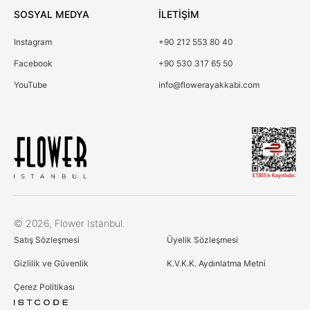
SOSYAL MEDYA
İLETİŞİM
Instagram
+90 212 553 80 40
Facebook
+90 530 317 65 50
YouTube
info@flowerayakkabi.com
Çerez Kullanımı
© 2026, Flower Istanbul.
Birinci ve üçüncü kişi çerezlerini analiz amacıyla,
Satış Sözleşmesi
Üyelik Sözleşmesi
alışkanlarınıza ve profilinize bağlı olarak tercihlerinizle bağlantılı
reklamlar göstermek için kullanıyoruz. Daha fazla bilgi için
Gizlilik ve Güvenlik
K.V.K.K. Aydınlatma Metni
Çerez Politikamıza göz atın
Çerez Politikası
Çerez Politikası