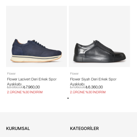
Flower
Flower
Fl
Flower Lacivert Deri Erkek Spor
Flower Siyah Deri Erkek Spor
Fl
Ayakkabı
Ayakkabı
Ay
₺9.950,00
₺7.960,00
₺7.950,00
₺6.360,00
₺7
2.ÜRÜNE %30 İNDİRİM
2.ÜRÜNE %30 İNDİRİM
2.
KURUMSAL
KATEGORİLER