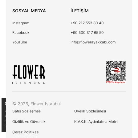
SOSYAL MEDYA
İLETİŞİM
Instagram
+90 212 553 80 40
Facebook
+90 530 317 65 50
YouTube
info@flowerayakkabi.com
Çerez Kullanımı
© 2026, Flower Istanbul.
Birinci ve üçüncü kişi çerezlerini analiz amacıyla,
Satış Sözleşmesi
Üyelik Sözleşmesi
alışkanlarınıza ve profilinize bağlı olarak tercihlerinizle bağlantılı
reklamlar göstermek için kullanıyoruz. Daha fazla bilgi için
Gizlilik ve Güvenlik
K.V.K.K. Aydınlatma Metni
Çerez Politikamıza göz atın
Çerez Politikası
Çerez Politikası