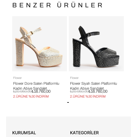
BENZER ÜRÜNLER
Flower
Flower
Flower
lu
Flower Dore Saten Platformlu
Flower Siyah Saten Platformlu
Flower
Kadın Abiye Sandalet
Kadın Abiye Sandalet
Kadın
₺20.950,00
₺16.760,00
₺20.950,00
₺16.760,00
₺13.9
2.ÜRÜNE %30 İNDİRİM
2.ÜRÜNE %30 İNDİRİM
2.ÜRÜ
KURUMSAL
KATEGORİLER