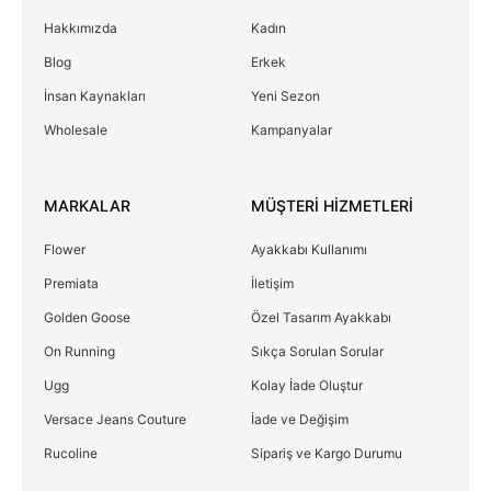
Hakkımızda
Kadın
Blog
Erkek
İnsan Kaynakları
Yeni Sezon
Wholesale
Kampanyalar
MARKALAR
MÜŞTERİ HİZMETLERİ
Flower
Ayakkabı Kullanımı
Premiata
İletişim
Golden Goose
Özel Tasarım Ayakkabı
On Running
Sıkça Sorulan Sorular
Ugg
Kolay İade Oluştur
Versace Jeans Couture
İade ve Değişim
Rucoline
Sipariş ve Kargo Durumu