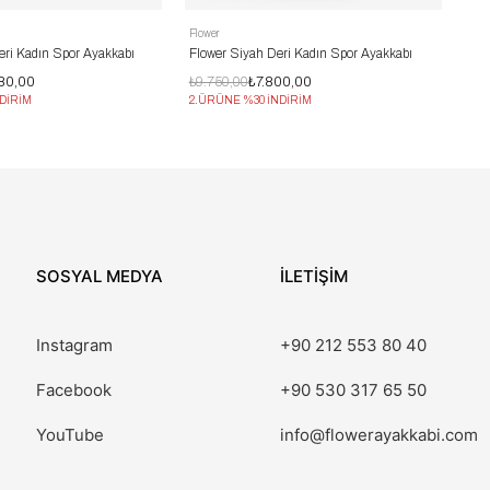
Flower
eri Kadın Spor Ayakkabı
Flower Siyah Deri Kadın Spor Ayakkabı
80,00
₺9.750,00
₺7.800,00
DİRİM
2.ÜRÜNE %30 İNDİRİM
SOSYAL MEDYA
İLETİŞİM
Instagram
+90 212 553 80 40
Facebook
+90 530 317 65 50
YouTube
info@flowerayakkabi.com