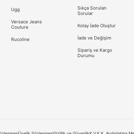
Sıkça Sorulan
Ugg
Sorular
Versace Jeans
Kolay İade Oluştur
Couture
İade ve Değişim
Rucoline
Sipariş ve Kargo
Durumu
özleşmesi
Üyelik Sözleşmesi
Gizlilik ve Güvenlik
K.V.K.K. Aydınlatma Me