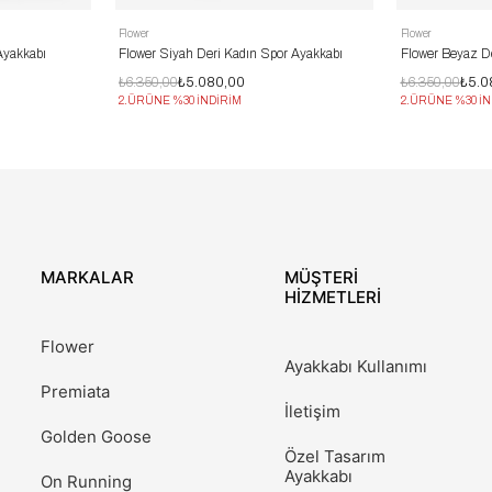
Flower
Flower
Ayakkabı
Flower Siyah Deri Kadın Spor Ayakkabı
Flower Beyaz D
₺6.350,00
₺5.080,00
₺6.350,00
₺5.0
2.ÜRÜNE %30 İNDİRİM
2.ÜRÜNE %30 İN
MARKALAR
MÜŞTERİ
HİZMETLERİ
Flower
Ayakkabı Kullanımı
Premiata
İletişim
Golden Goose
Özel Tasarım
Ayakkabı
On Running