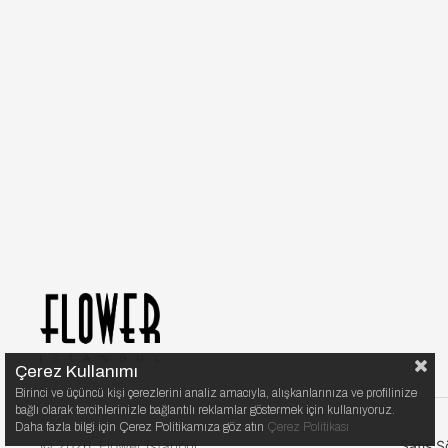
Çerez Kullanımı
Birinci ve üçüncü kişi çerezlerini analiz amacıyla, alışkanlarınıza ve profilinize
bağlı olarak tercihlerinizle bağlantılı reklamlar göstermek için kullanıyoruz.
Daha fazla bilgi için Çerez Politikamıza göz atın
Çerez Politikası
© 2026, Flower Istanbul.
Satış S