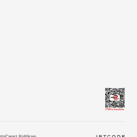
tni
Çerez Politikası