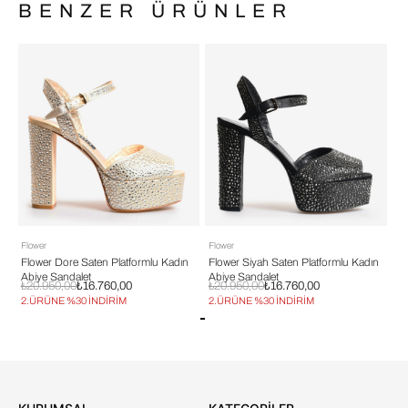
BENZER ÜRÜNLER
Flower
Flower
Fl
n
Flower Dore Saten Platformlu Kadın
Flower Siyah Saten Platformlu Kadın
Fl
Abiye Sandalet
Abiye Sandalet
Ab
₺20.950,00
₺16.760,00
₺20.950,00
₺16.760,00
₺1
2.ÜRÜNE %30 İNDİRİM
2.ÜRÜNE %30 İNDİRİM
2.