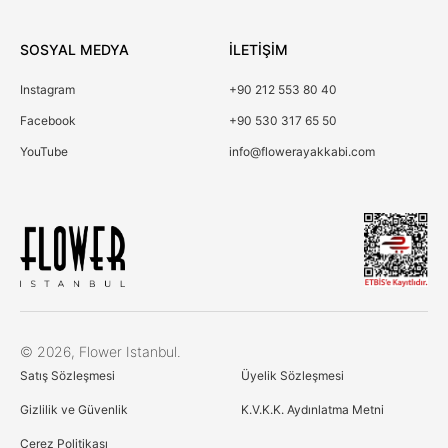
SOSYAL MEDYA
İLETİŞİM
Instagram
+90 212 553 80 40
Facebook
+90 530 317 65 50
YouTube
info@flowerayakkabi.com
Çerez Kullanımı
© 2026, Flower Istanbul.
Birinci ve üçüncü kişi çerezlerini analiz amacıyla,
Satış Sözleşmesi
Üyelik Sözleşmesi
alışkanlarınıza ve profilinize bağlı olarak tercihlerinizle bağlantılı
reklamlar göstermek için kullanıyoruz. Daha fazla bilgi için
Gizlilik ve Güvenlik
K.V.K.K. Aydınlatma Metni
Çerez Politikamıza göz atın
Çerez Politikası
Çerez Politikası