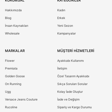
KURUMSAL
KATEGORİLER
Hakkımızda
Kadın
Blog
Erkek
İnsan Kaynakları
Yeni Sezon
Wholesale
Kampanyalar
MARKALAR
MÜŞTERİ HİZMETLERİ
Flower
Ayakkabı Kullanımı
Premiata
İletişim
Golden Goose
Özel Tasarım Ayakkabı
On Running
Sıkça Sorulan Sorular
Ugg
Kolay İade Oluştur
Versace Jeans Couture
İade ve Değişim
Rucoline
Sipariş ve Kargo Durumu