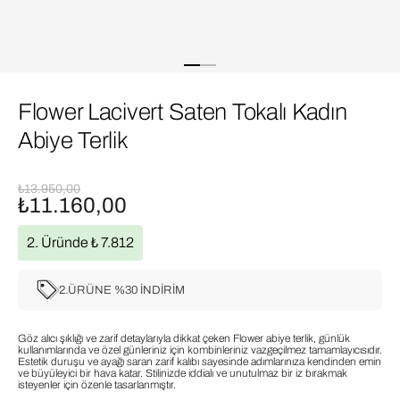
Flower Lacivert Saten Tokalı Kadın
Abiye Terlik
₺13.950,00
₺11.160,00
2. Üründe ₺ 7.812
2.ÜRÜNE %30 İNDİRİM
Göz alıcı şıklığı ve zarif detaylarıyla dikkat çeken Flower abiye terlik, günlük
kullanımlarında ve özel günleriniz için kombinleriniz vazgeçilmez tamamlayıcısıdır.
Estetik duruşu ve ayağı saran zarif kalıbı sayesinde adımlarınıza kendinden emin
ve büyüleyici bir hava katar. Stilinizde iddialı ve unutulmaz bir iz bırakmak
isteyenler için özenle tasarlanmıştır.