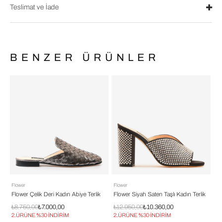
Teslimat ve İade
BENZER ÜRÜNLER
Flower
Flower
Fl
k
Flower Çelik Deri Kadın Abiye Terlik
Flower Siyah Saten Taşlı Kadın Terlik
Fl
₺8.750,00
₺7.000,00
₺12.950,00
₺10.360,00
₺1
2.ÜRÜNE %30 İNDİRİM
2.ÜRÜNE %30 İNDİRİM
2.